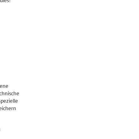
dies:
tene
chnische
pezielle
peichern
u