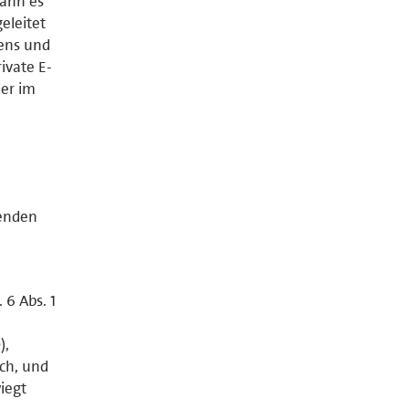
kann es
eleitet
gens und
ivate E-
der im
genden
 6 Abs. 1
),
ich, und
iegt