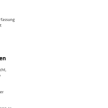
rfassung
t
en
cht,
e
er