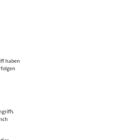
iff haben
rfolgen
griffs
isch